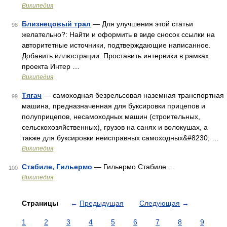
Википедия
Близнецовый трал
— Для улучшения этой статьи
98
желательно?: Найти и оформить в виде сносок ссылки на
авторитетные источники, подтверждающие написанное.
Добавить иллюстрации. Проставить интервики в рамках
проекта Интер …
Википедия
Тягач
— самоходная безрельсовая наземная транспортная
99
машина, предназначенная для буксировки прицепов и
полуприцепов, несамоходных машин (строительных,
сельскохозяйственных), грузов на санях и волокушах, а
также для буксировки неисправных самоходных&#8230; …
Википедия
Стабиле, Гильермо
— Гильермо Стабиле …
100
Википедия
Страницы
←
Предыдущая
Следующая
→
1
2
3
4
5
6
7
8
9