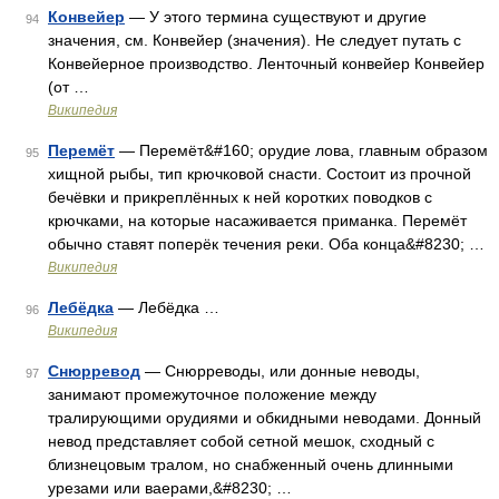
Конвейер
— У этого термина существуют и другие
94
значения, см. Конвейер (значения). Не следует путать с
Конвейерное производство. Ленточный конвейер Конвейер
(от …
Википедия
Перемёт
— Перемёт&#160; орудие лова, главным образом
95
хищной рыбы, тип крючковой снасти. Состоит из прочной
бечёвки и прикреплённых к ней коротких поводков с
крючками, на которые насаживается приманка. Перемёт
обычно ставят поперёк течения реки. Оба конца&#8230; …
Википедия
Лебёдка
— Лебёдка …
96
Википедия
Снюрревод
— Снюрреводы, или донные неводы,
97
занимают промежуточное положение между
тралирующими орудиями и обкидными неводами. Донный
невод представляет собой сетной мешок, сходный с
близнецовым тралом, но снабженный очень длинными
урезами или ваерами,&#8230; …