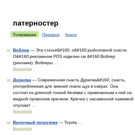
патерностер
Толкование
Перевод
Книги
Воблер
— Эта статья&#160; о&#160;рыболовной снасти.
91
О&#160;рекламном POS изделии см.&#160;Воблер
(реклама). Воблеры …
Википедия
Дурилка
— Современная снасть Дурилка&#160; снасть,
92
употребляемая для зимней ловли щук в озёрах. Она
состоит из длинной тонкой бечёвки с привязанным к ней на
медной проволоке крючком. Крючок с насаженной наживкой
опускает …
Википедия
Вилочный погрузчик
— Toyota …
93
Википедия